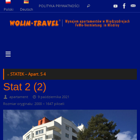
Przejdź
Szukaj
POLITYKA PRYWATNOŚCI
Szukaj
do
dla:
Polski
Deutsch
treści
«
STATEK – Apart. S 4
Stat 2 (2)
apartament
9 października 2021
Rozmiar oryginału:
2000 × 1647
pikseli