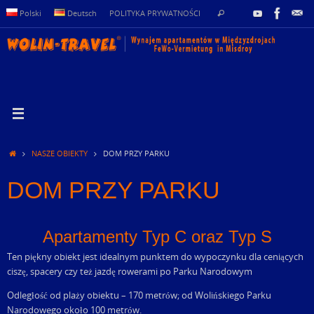
Przejdź
Szukaj
Polski
Deutsch
POLITYKA PRYWATNOŚCI
Szukaj
do
dla:
treści
Strona
NASZE OBIEKTY
DOM PRZY PARKU
główna
DOM PRZY PARKU
Apartamenty Typ C oraz Typ S
Ten piękny obiekt jest idealnym punktem do wypoczynku dla ceniących
ciszę, spacery czy też jazdę rowerami po Parku Narodowym
Odległość od plaży obiektu – 170 metrów; od Wolińskiego Parku
Narodowego około 100 metrów.