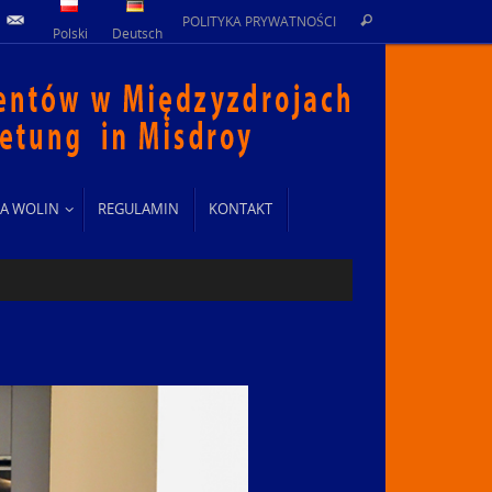
Szukaj
POLITYKA PRYWATNOŚCI
Szukaj
Polski
Deutsch
dla:
A WOLIN
REGULAMIN
KONTAKT